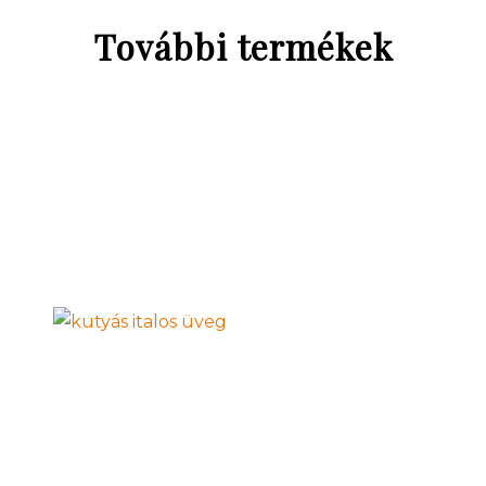
További termékek
Dobermannos nagy csatosüveg -
ajándék a fajta kedvelőinek
3 480 Ft