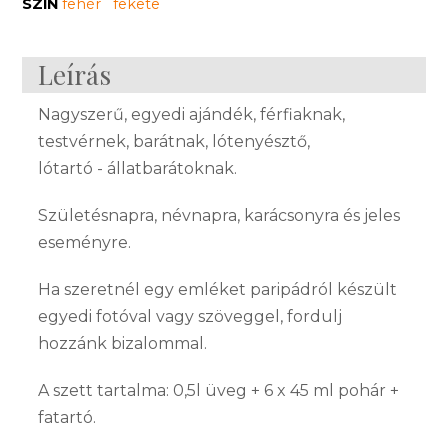
SZÍN
fehér
fekete
Leírás
Nagyszerű, egyedi ajándék, férfiaknak,
testvérnek, barátnak, lótenyésztő,
lótartó - állatbarátoknak.
Születésnapra, névnapra, karácsonyra és jeles
eseményre.
Ha szeretnél egy emléket paripádról készült
egyedi fotóval vagy szöveggel, fordulj
hozzánk bizalommal.
A szett tartalma: 0,5l üveg + 6 x 45 ml pohár +
fatartó.