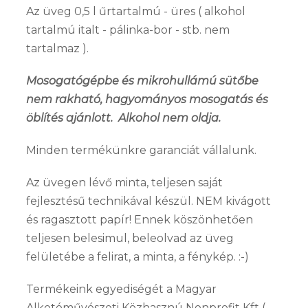
Az üveg 0,5 l űrtartalmú - üres ( alkohol
tartalmú italt - pálinka-bor - stb. nem
tartalmaz ).
Mosogatógépbe és mikrohullámú sütőbe
nem rakható, hagyományos mosogatás és
öblítés ajánlott. Alkohol nem oldja.
Minden termékünkre garanciát vállalunk.
Az üvegen lévő minta, teljesen saját
fejlesztésű technikával készül. NEM kivágott
és ragasztott papír! Ennek köszönhetően
teljesen belesimul, beleolvad az üveg
felületébe a felirat, a minta, a fénykép. :-)
Termékeink egyediségét a Magyar
Alkotóművészeti Közhasznú Nonprofit Kft (