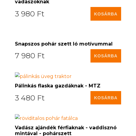
vadászoknak
3 980 Ft
Snapszos pohár szett ló motívummal
7 980 Ft
Pálinkás flaska gazdáknak - MTZ
3 480 Ft
Vadász ajándék férfiaknak - vaddisznó
mintával - pohárszett