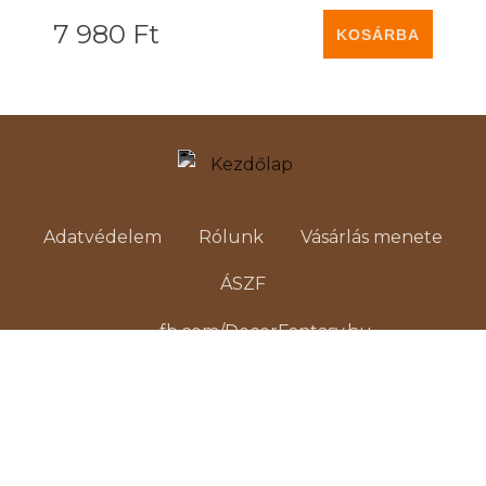
7 980 Ft
Adatvédelem
Rólunk
Vásárlás menete
ÁSZF
fb.com/DecorFantasy.hu
6800 Hódmezővásárhely, Szeremlei utca 2.
info@decorfantasy.hu
+36-30-398-1816