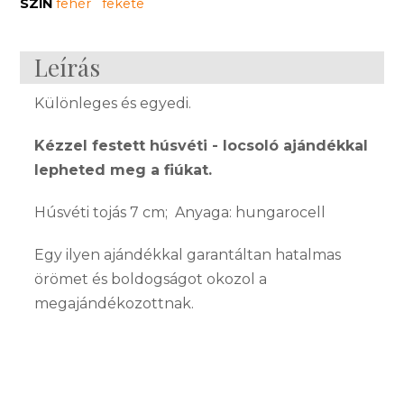
SZÍN
fehér
fekete
Leírás
Különleges és egyedi.
Kézzel festett húsvéti - locsoló ajándékkal
lepheted meg a fiúkat.
Húsvéti tojás 7 cm; Anyaga: hungarocell
Egy ilyen ajándékkal garantáltan hatalmas
örömet és boldogságot okozol a
megajándékozottnak.