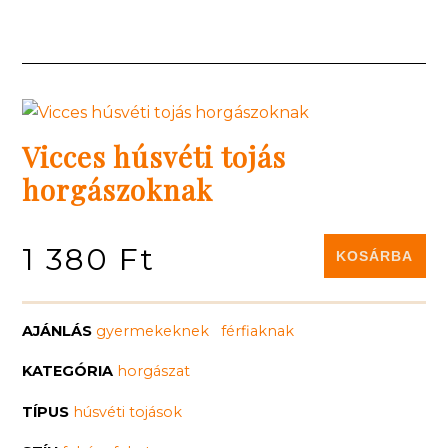
Vicces húsvéti tojás
horgászoknak
Ár
1 380 Ft
AJÁNLÁS
gyermekeknek
férfiaknak
KATEGÓRIA
horgászat
TÍPUS
húsvéti tojások